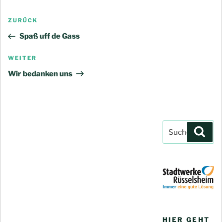
Beitragsnavigation
Vorheriger
ZURÜCK
Beitrag
Spaß uff de Gass
Nächster
WEITER
Beitrag
Wir bedanken uns
Suchen
Such
nach:
HIER GEHT