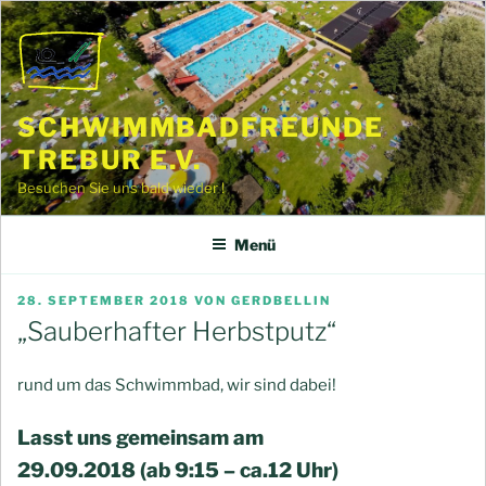
Zum
Inhalt
springen
SCHWIMMBADFREUNDE
TREBUR E.V.
Besuchen Sie uns bald wieder !
Menü
VERÖFFENTLICHT
28. SEPTEMBER 2018
VON
GERDBELLIN
AM
„Sauberhafter Herbstputz“
rund um das Schwimmbad, wir sind dabei!
Lasst uns gemeinsam am
29.09.2018 (ab 9:15 – ca.12 Uhr)