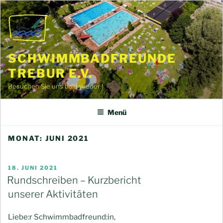
Zum
Inhalt
springen
SCHWIMMBADFREUNDE
TREBUR E.V.
Besuchen Sie uns bald wieder !
Menü
MONAT:
JUNI 2021
VERÖFFENTLICHT
18. JUNI 2021
AM
Rundschreiben – Kurzbericht
unserer Aktivitäten
Liebe:r Schwimmbadfreund:in,