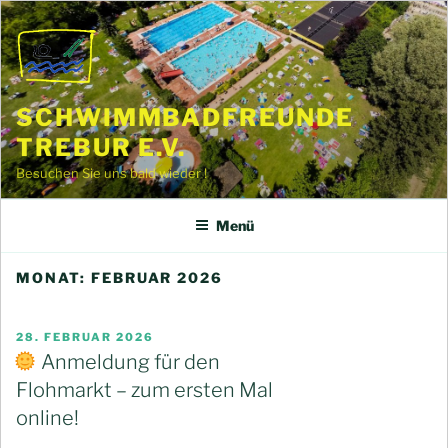
Zum
Inhalt
springen
SCHWIMMBADFREUNDE
TREBUR E.V.
Besuchen Sie uns bald wieder !
Menü
MONAT:
FEBRUAR 2026
VERÖFFENTLICHT
28. FEBRUAR 2026
AM
Anmeldung für den
Flohmarkt – zum ersten Mal
online!