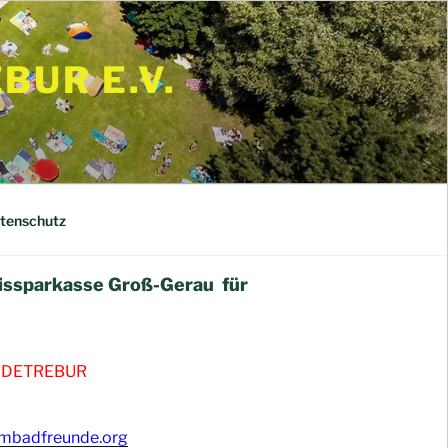
UR E.V.
tenschutz
issparkasse Groß-Gerau für
NDETREBUR
mbadfreunde.org