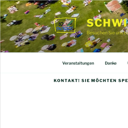
Zum
Inhalt
springen
SCHWI
Besuchen Sie uns ba
Veranstaltungen
Danke
KONTAKT! SIE MÖCHTEN SP