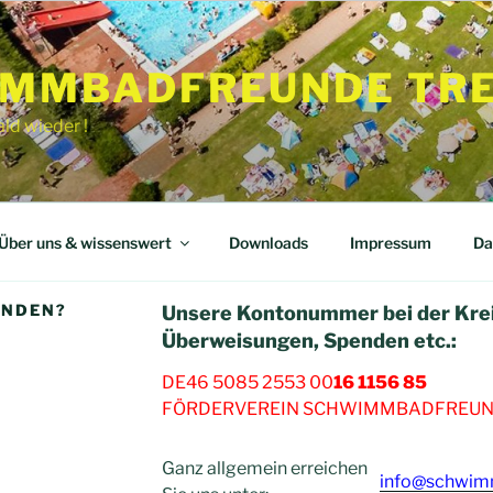
MMBADFREUNDE TREB
ld wieder !
Über uns & wissenswert
Downloads
Impressum
Da
ENDEN?
Unsere Kontonummer bei der Kre
Überweisungen, Spenden etc.:
DE46 5085 2553 00
16 1156 85
FÖRDERVEREIN SCHWIMMBADFREU
Ganz allgemein erreichen
info@schwim