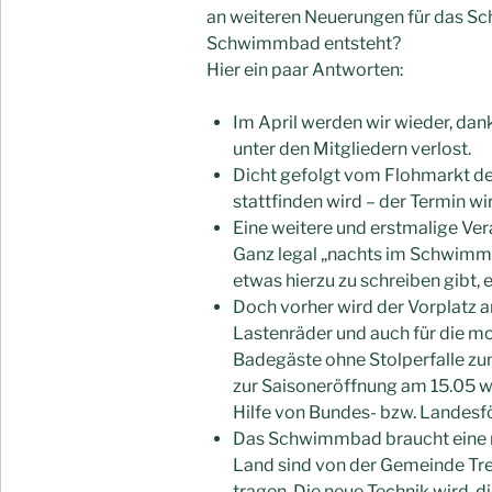
an weiteren Neuerungen für das S
Schwimmbad entsteht?
Hier ein paar Antworten:
Im April werden wir wieder, dan
unter den Mitgliedern verlost.
Dicht gefolgt vom Flohmarkt de
stattfinden wird – der Termin w
Eine weitere und erstmalige Ver
Ganz legal „nachts im Schwimmb
etwas hierzu zu schreiben gibt, er
Doch vorher wird der Vorplatz am
Lastenräder und auch für die mo
Badegäste ohne Stolperfalle zum
zur Saisoneröffnung am 15.05 wir
Hilfe von Bundes- bzw. Landesf
Das Schwimmbad braucht eine 
Land sind von der Gemeinde Treb
tragen. Die neue Technik wird,