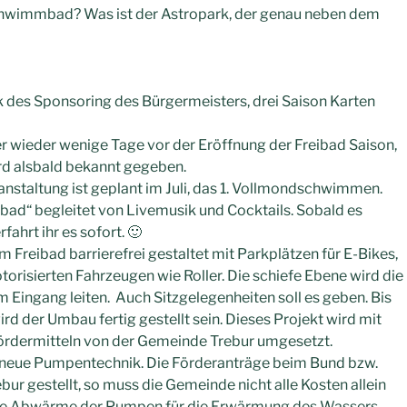
chwimmbad? Was ist der Astropark, der genau neben dem
k des Sponsoring des Bürgermeisters, drei Saison Karten
r wieder wenige Tage vor der Eröffnung der Freibad Saison,
ird alsbald bekannt gegeben.
anstaltung ist geplant im Juli, das 1. Vollmondschwimmen.
ad“ begleitet von Livemusik und Cocktails. Sobald es
fahrt ihr es sofort. 🙂
 Freibad barrierefrei gestaltet mit Parkplätzen für E-Bikes,
torisierten Fahrzeugen wie Roller. Die schiefe Ebene wird die
 Eingang leiten. Auch Sitzgelegenheiten soll es geben. Bis
d der Umbau fertig gestellt sein. Dieses Projekt wird mit
ördermitteln von der Gemeinde Trebur umgesetzt.
neue Pumpentechnik. Die Förderanträge beim Bund bzw.
ur gestellt, so muss die Gemeinde nicht alle Kosten allein
 die Abwärme der Pumpen für die Erwärmung des Wassers