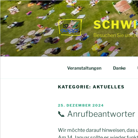
Zum
Inhalt
springen
SCHWI
Besuchen Sie uns ba
Veranstaltungen
Danke
KATEGORIE:
AKTUELLES
VERÖFFENTLICHT
25. DEZEMBER 2024
AM
📞 Anrufbeantworter
Wir möchte darauf hinweisen, das u
Am 14. Januar sollte es wieder funkt