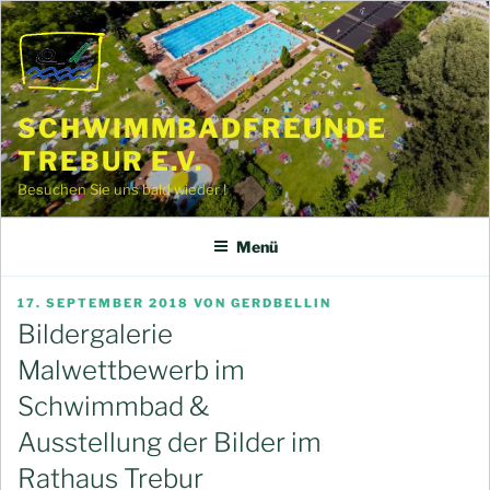
Zum
Inhalt
springen
SCHWIMMBADFREUNDE
TREBUR E.V.
Besuchen Sie uns bald wieder !
Menü
VERÖFFENTLICHT
17. SEPTEMBER 2018
VON
GERDBELLIN
AM
Bildergalerie
Malwettbewerb im
Schwimmbad &
Ausstellung der Bilder im
Rathaus Trebur