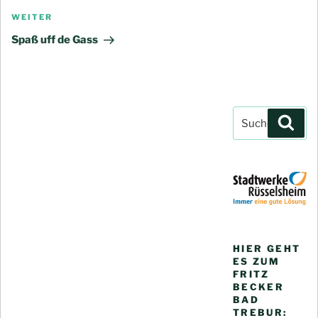
Nächster
WEITER
Beitrag
Spaß uff de Gass
Suchen
Such
nach:
HIER GEHT
ES ZUM
FRITZ
BECKER
BAD
TREBUR: