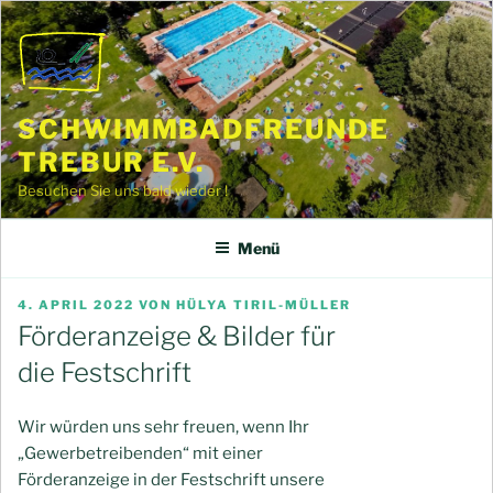
Zum
Inhalt
springen
SCHWIMMBADFREUNDE
TREBUR E.V.
Besuchen Sie uns bald wieder !
Menü
VERÖFFENTLICHT
4. APRIL 2022
VON
HÜLYA TIRIL-MÜLLER
AM
Förderanzeige & Bilder für
die Festschrift
Wir würden uns sehr freuen, wenn Ihr
„Gewerbetreibenden“ mit einer
Förderanzeige in der Festschrift unsere