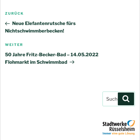
Beitragsnavigation
Vorheriger
ZURÜCK
Beitrag
Neue Elefantenrutsche fürs
Nichtschwimmberbecken!
Nächster
WEITER
Beitrag
50 Jahre Fritz-Becker-Bad – 14.05.2022
Flohmarkt im Schwimmbad
Suchen
Such
nach: