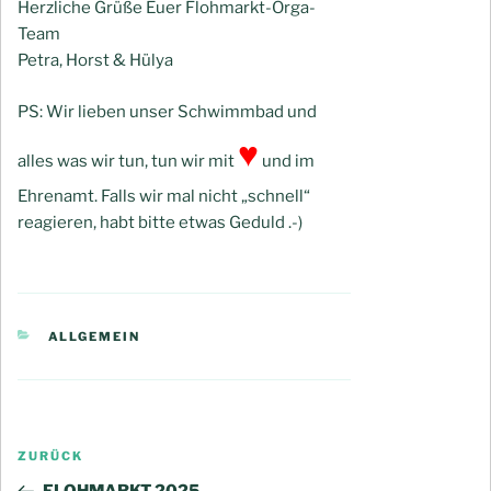
Herzliche Grüße Euer Flohmarkt-Orga-
Team
Petra, Horst & Hülya
PS: Wir lieben unser Schwimmbad und
♥
alles was wir tun, tun wir mit
und im
Ehrenamt. Falls wir mal nicht „schnell“
reagieren, habt bitte etwas Geduld .-)
KATEGORIEN
ALLGEMEIN
Beitragsnavigation
Vorheriger
ZURÜCK
Beitrag