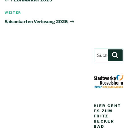
FLOHMARKT 2025
Nächster
WEITER
Beitrag
Saisonkarten Verlosung 2025
Suchen
Such
nach:
HIER GEHT
ES ZUM
FRITZ
BECKER
BAD