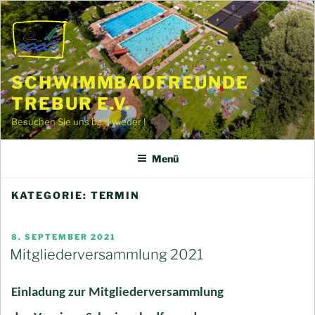
Zum
Inhalt
springen
SCHWIMMBADFREUNDE
TREBUR E.V.
Besuchen Sie uns bald wieder !
Menü
KATEGORIE:
TERMIN
VERÖFFENTLICHT
8. SEPTEMBER 2021
AM
Mitgliederversammlung 2021
Einladung zur Mitgliederversammlung