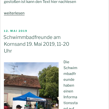
gestoßen ist kann den Text hier nachlesen
„Öffentliche
weiterlesen
Vorstandssitzung
22.
August
VERÖFFENTLICHT
12. MAI 2019
AM
im
Schwimmbadfreunde am
Schwimmbad“
Kornsand 19. Mai 2019, 11-20
Uhr
Die
Schwim
mbadfr
eunde
haben
einen
Informa
tionssta
nd auf