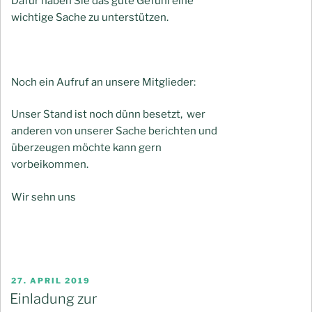
Dafür haben Sie das gute Gefühl eine
wichtige Sache zu unterstützen.
Noch ein Aufruf an unsere Mitglieder:
Unser Stand ist noch dünn besetzt, wer
anderen von unserer Sache berichten und
überzeugen möchte kann gern
vorbeikommen.
Wir sehn uns
VERÖFFENTLICHT
27. APRIL 2019
AM
Einladung zur