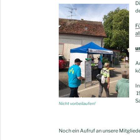
D
d
Fü
al
u
A
kö
In
19
Sa
Nicht vorbeilaufen!
Noch ein Aufruf an unsere Mitgliede