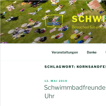
Zum
Inhalt
springen
SCHWI
Besuchen Sie uns ba
Veranstaltungen
Danke
SCHLAGWORT:
KORNSANDFE
VERÖFFENTLICHT
12. MAI 2019
AM
Schwimmbadfreunde a
Uhr